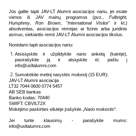
Jūs galite tapti JAV-LT Alumni asociacijos nariu, jei esate
vienos iš JAV mainų programos (pvz.,
Fulbright,
Humphrey
,
Ron Brown
, "
International Visitor
" ir kt.)
absolventas, asociacijos rėmėjas ar fizinis arba juridinis
asmuo, siekiantis remti JAV-LT Alumni asociacijos tikslus.
Norėdami tapti asociacijos nariu:
Atsisiųskite ir užpildykite nario anketą (kairėje),
pasirašykite ją ir atsiųskite el. paštu į
info@usltalumni.com
Sumokėkite metinį narystės mokestį (15 EUR):
JAV-LT Alumni asociacija
LT32 7044 0600 0774 5457
AB SEB bankas
Banko kodas: 70440
SWIFT: CBVILT2X
Mokėjimo paskirties eilutėje įrašykite „
Nario mokestis
“.
Jei turite klausimų - parašykite mums:
info@usltalumni.com