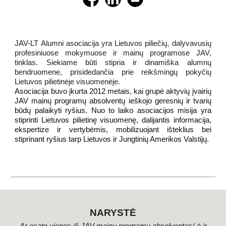
JAV-LT Alumni asociacija yra Lietuvos piliečių, dalyvavusių
profesiniuose mokymuose ir mainų programose JAV,
tinklas. Siekiame būti stipria ir dinamiška alumnų
bendruomene, prisidedančia prie reikšmingų pokyčių
Lietuvos pilietinėje visuomenėje.
Asociacija buvo įkurta 2012 metais, kai grupė aktyvių įvairių
JAV mainų programų absolventų ieškojo geresnių ir tvarių
būdų palaikyti ryšius. Nuo to laiko asociacijos misija yra
stiprinti Lietuvos pilietinę visuomenę, dalijantis informacija,
ekspertize ir vertybėmis, mobilizuojant išteklius bei
stiprinant ryšius tarp Lietuvos ir Jungtinių Amerikos Valstijų.
NARYSTĖ