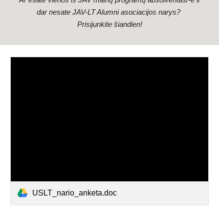
Ar esate vienos iš JAV mainų programų absolventas/-ė ir
dar nesate JAV-LT Alumni asociacijos narys?
Prisijunkite šiandien!
USLT_nario_anketa.doc