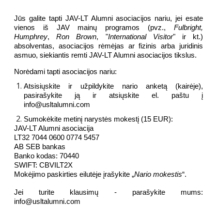
Jūs galite tapti JAV-LT Alumni asociacijos nariu, jei esate
vienos iš JAV mainų programos (pvz.,
Fulbright,
Humphrey
,
Ron Brown
, "
International Visitor
" ir kt.)
absolventas, asociacijos rėmėjas ar fizinis arba juridinis
asmuo, siekiantis remti JAV-LT Alumni asociacijos tikslus.
Norėdami tapti asociacijos nariu:
Atsisiųskite ir užpildykite nario anketą (kairėje),
pasirašykite ją ir atsiųskite el. paštu į
info@usltalumni.com
Sumokėkite metinį narystės mokestį (15 EUR):
JAV-LT Alumni asociacija
LT32 7044 0600 0774 5457
AB SEB bankas
Banko kodas: 70440
SWIFT: CBVILT2X
Mokėjimo paskirties eilutėje įrašykite „
Nario mokestis
“.
Jei turite klausimų - parašykite mums:
info@usltalumni.com