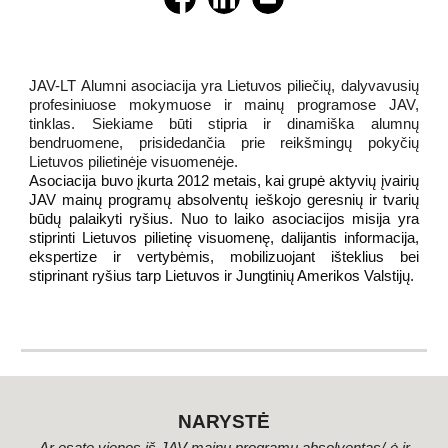
JAV-LT Alumni asociacija yra Lietuvos piliečių, dalyvavusių
profesiniuose mokymuose ir mainų programose JAV,
tinklas. Siekiame būti stipria ir dinamiška alumnų
bendruomene, prisidedančia prie reikšmingų pokyčių
Lietuvos pilietinėje visuomenėje.
Asociacija buvo įkurta 2012 metais, kai grupė aktyvių įvairių
JAV mainų programų absolventų ieškojo geresnių ir tvarių
būdų palaikyti ryšius. Nuo to laiko asociacijos misija yra
stiprinti Lietuvos pilietinę visuomenę, dalijantis informacija,
ekspertize ir vertybėmis, mobilizuojant išteklius bei
stiprinant ryšius tarp Lietuvos ir Jungtinių Amerikos Valstijų.
NARYSTĖ