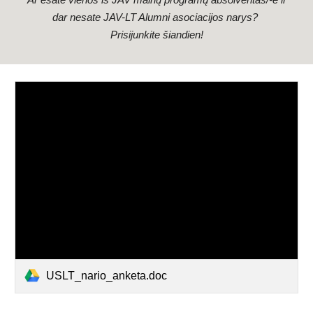
Ar esate vienos iš JAV mainų programų absolventas/-ė ir
dar nesate JAV-LT Alumni asociacijos narys?
Prisijunkite šiandien!
USLT_nario_anketa.doc