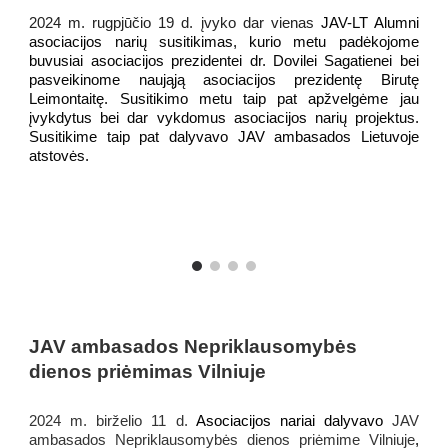
2024 m. rugpjūčio 19 d. įvyko dar vienas
JAV-LT Alumni
asociacijos narių susi
tikimas, kurio metu padėkojome
buvusiai asociacijos prezidentei dr. Dovilei Sagatienei bei
pasveikinome naująją asociacijos prezidentę Birutę
Leimontaitę. Susitikimo metu taip pat apžvelgėme jau
įvykdytus bei dar vykdomus asociacijos narių projektus.
Susitikime taip pat dalyvavo JAV ambasados Lietuvoje
atstovės.
JAV ambasados Nepriklausomybės
dienos priėmimas Vilniuje
2024 m. birželio 11 d.
Asociacijos nariai dalyvavo
JAV
ambasados Nepriklausomybės dienos priėmim
e
Vilniuje
,