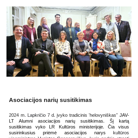
Asociacijos narių susitikimas
2024 m.
Lapkričio 7 d.
įvyko
tradicinis
'helovyni
škas"
JAV-
LT Alumni asociacijos narių susitikimas
. Šį kartą
susitikimas vyko LR Kultūros ministerijoje. Čia visus
susirinkusius priėmė asociacijos narys
kultūros