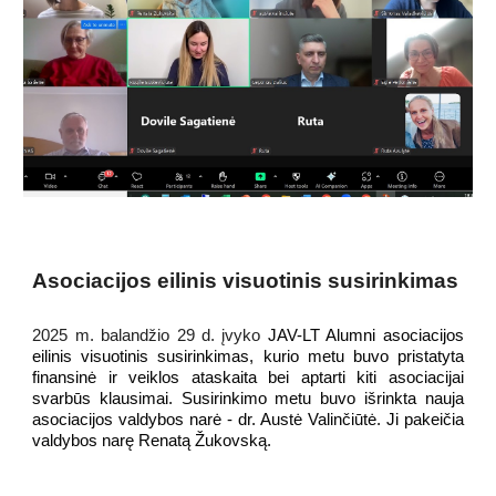
Asociacijos eilinis visuotinis susirinkimas
2025 m. balandžio 29 d. įvyko
JAV-LT Alumni asociacijos
eilinis visuotinis susirinkimas, kurio metu buvo pristatyta
finansinė ir veiklos at
askaita bei aptarti kiti asociacijai
svarbūs klausimai. Susirinkimo metu buvo išrinkta nauja
asociacijos valdybos narė - dr. Austė Valinčiūtė. Ji pakeičia
valdybos narę Renatą Žukovską.