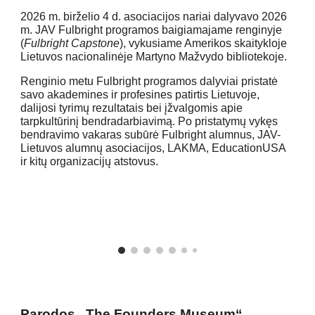
2026 m. birželio 4 d. asociacijos nariai dalyvavo 2026
m. JAV Fulbright programos baigiamajame renginyje
(
Fulbright Capstone
), vykusiame Amerikos skaitykloje
Lietuvos nacionalinėje Martyno Mažvydo bibliotekoje.
Renginio metu Fulbright programos dalyviai pristatė
savo akademines ir profesines patirtis Lietuvoje,
dalijosi tyrimų rezultatais bei įžvalgomis apie
tarpkultūrinį bendradarbiavimą. Po pristatymų vykęs
bendravimo vakaras subūrė Fulbright alumnus, JAV-
Lietuvos alumnų asociacijos, LAKMA, EducationUSA
ir kitų organizacijų atstovus.
Parodos „The Founders Museum“