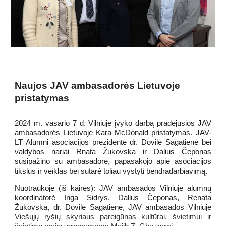
Naujos JAV ambasadorės Lietuvoje
pristatymas
2024 m. vasario 7 d. Vilniuje įvyko darbą pradėjusios JAV
ambasadorės Lietuvoje Kara McDonald pristatymas. JAV-
LT Alumni asociacijos prezidentė dr. Dovilė Sagatienė bei
valdybos nariai Rnata Žukovska ir Dalius Čeponas
susipažino su ambasadore, papasakojo apie asociacijos
tikslus ir veiklas bei sutarė toliau vystyti bendradarbiavimą.
Nuotraukoje (iš kairės): JAV ambasados Vilniuje alumnų
koordinatorė Inga Sidrys, Dalius Čeponas, Renata
Žukovska, dr. Dovilė Sagatienė, JAV ambasados Vilniuje
Viešųjų ryšių skyriaus pareigūnas kultūrai, švietimui ir