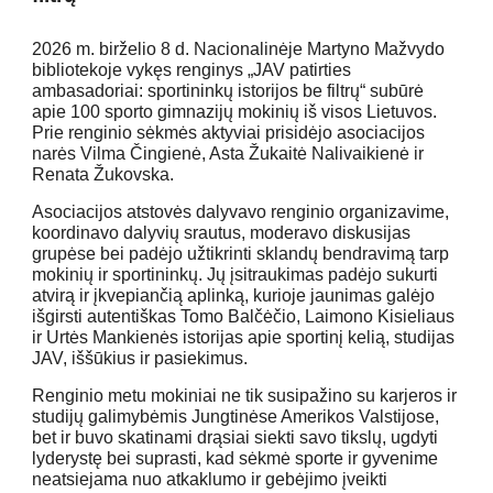
2026 m. birželio 8 d. Nacionalinėje Martyno Mažvydo
bibliotekoje vykęs renginys „JAV patirties
ambasadoriai: sportininkų istorijos be filtrų“ subūrė
apie 100 sporto gimnazijų mokinių iš visos Lietuvos.
Prie renginio sėkmės aktyviai prisidėjo asociacijos
narės Vilma Čingienė, Asta Žukaitė Nalivaikienė ir
Renata Žukovska.
Asociacijos atstovės dalyvavo renginio organizavime,
koordinavo dalyvių srautus, moderavo diskusijas
grupėse bei padėjo užtikrinti sklandų bendravimą tarp
mokinių ir sportininkų. Jų įsitraukimas padėjo sukurti
atvirą ir įkvepiančią aplinką, kurioje jaunimas galėjo
išgirsti autentiškas Tomo Balčėčio, Laimono Kisieliaus
ir Urtės Mankienės istorijas apie sportinį kelią, studijas
JAV, iššūkius ir pasiekimus.
Renginio metu mokiniai ne tik susipažino su karjeros ir
studijų galimybėmis Jungtinėse Amerikos Valstijose,
bet ir buvo skatinami drąsiai siekti savo tikslų, ugdyti
lyderystę bei suprasti, kad sėkmė sporte ir gyvenime
neatsiejama nuo atkaklumo ir gebėjimo įveikti