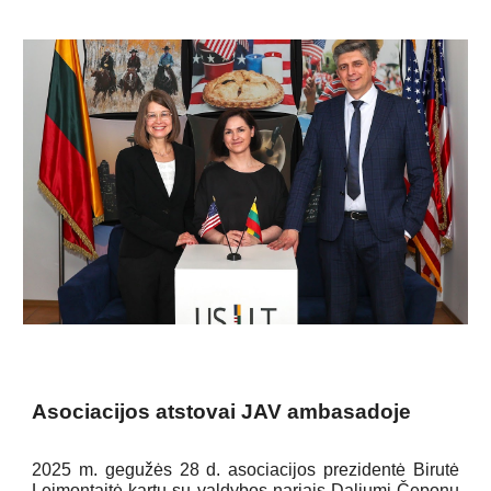
Asociacijos atstovai JAV ambasadoje
2025 m. gegužės 28 d. asociacijos prezidentė Birutė
Leimontaitė kartu su valdybos nariais Daliumi Čeponu