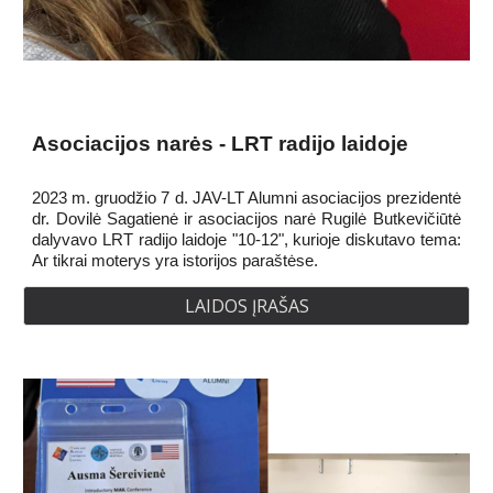
Asociacijos narės - LRT radijo laidoje
2023 m. gruodžio 7 d. JAV-LT Alumni asociacijos prezidentė
dr. Dovilė Sagatienė ir asociacijos narė Rugilė Butkevičiūtė
dalyvavo LRT radijo laidoje "10-12", kurioje diskutavo tema:
Ar tikrai moterys yra istorijos paraštėse.
LAIDOS ĮRAŠAS