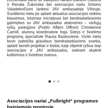
ir Renata Žukovska bei asociacijos nariu Simonu
Valadekvičiumi lankėsi JAV ambasadoje Vilniuje.
Susitikimo metu jie aptarė aktualius asociacijos veiklos
klausimus, būsimas iniciatyvas bei bendradarbiavimo
galimybes su JAV ambasados atstovėmis – viešųjų
ryšių pareigūne (
Public Affairs Officer
) Christienne
Carroll, alumnų koordinatore Inga Sidrys ir švietimo
programų specialiste Rausa Baukuviene. Vizito metu
buvo pabrėžta glaudaus bendradarbiavimo svarba,
aptarti bendri projektai ir būdai, kaip stiprinti ryšius tarp
asociacijos ir JAV ambasados, siekiant skatinti
kultūrinius ir švietimo mainus.
Asociacijos nariai „Fulbright“ programos
baigiamojo renginyje