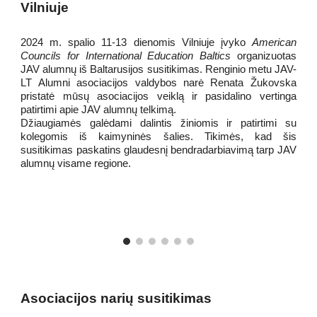
Vilniuje
2024 m. spalio 11-13 dienomis Vilniuje įvyko
American
Councils for International Education Baltics
organizuotas
JAV alumnų iš Baltarusijos susitikimas. Renginio metu JAV-
LT Alumni asociacijos valdybos narė Renata Žukovska
pristatė mūsų asociacijos veiklą ir pasidalino vertinga
patirtimi apie JAV alumnų telkimą.
Džiaugiamės galėdami dalintis žiniomis ir patirtimi su
kolegomis iš kaimyninės šalies. Tikimės, kad šis
susitikimas paskatins glaudesnį bendradarbiavimą tarp JAV
alumnų visame regione.
Asociacijos narių susitikimas