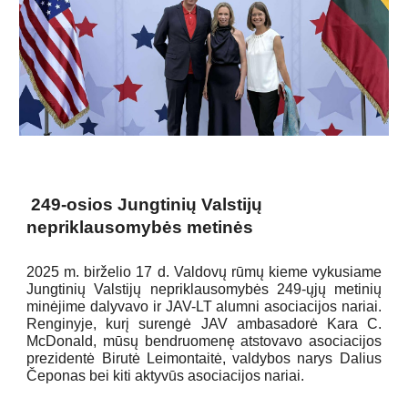
249-osios Jungtinių Valstijų
nepriklausomybės metinės
2025 m. birželio 17 d. Valdovų rūmų kieme vykusiame
Jungtinių Valstijų nepriklausomybės 249-ųjų metinių
minėjime dalyvavo ir JAV-LT alumni asociacijos nariai.
Renginyje, kurį surengė JAV ambasadorė Kara C.
McDonald, mūsų bendruomenę atstovavo asociacijos
prezidentė Birutė Leimontaitė, valdybos narys Dalius
Čeponas bei kiti aktyvūs asociacijos nariai.