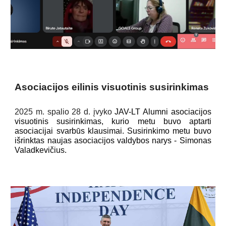
Asociacijos eilinis visuotinis susirinkima
s
2025 m.
spalio 28
d. įvyko
JAV-LT Alumni asociacijos
visuotinis susirinkimas, kurio metu buvo aptarti
asociacijai svarbūs klausimai. Susirinkimo metu buvo
išrinktas nauj
as
asociacijos valdybos nar
ys
-
Simonas
Valadkevičius
.