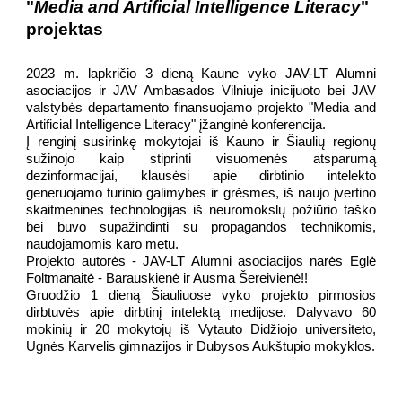
"
Media and Artificial Intelligence Literacy
"
projektas
2023 m. lapkričio 3 dieną Kaune vyko JAV-LT Alumni
asociacijos ir JAV Ambasados Vilniuje inicijuoto bei JAV
valstybės departamento finansuojamo projekto "Media and
Artificial Intelligence Literacy" įžanginė konferencija.
Į renginį susirinkę mokytojai iš Kauno ir Šiaulių regionų
sužinojo kaip stiprinti visuomenės atsparumą
dezinformacijai, klausėsi apie dirbtinio intelekto
generuojamo turinio galimybes ir grėsmes, iš naujo įvertino
skaitmenines technologijas iš neuromokslų požiūrio taško
bei buvo supažindinti su propagandos technikomis,
naudojamomis karo metu.
Projekto autorės - JAV-LT Alumni asociacijos narės Eglė
Foltmanaitė - Barauskienė ir Ausma Šereivienė!!
Gruodžio 1 dieną Šiauliuose vyko projekto pirmosios
dirbtuvės apie dirbtinį intelektą medijose. Dalyvavo 60
mokinių ir 20 mokytojų iš Vytauto Didžiojo universiteto,
Ugnės Karvelis gimnazijos ir Dubysos Aukštupio mokyklos.