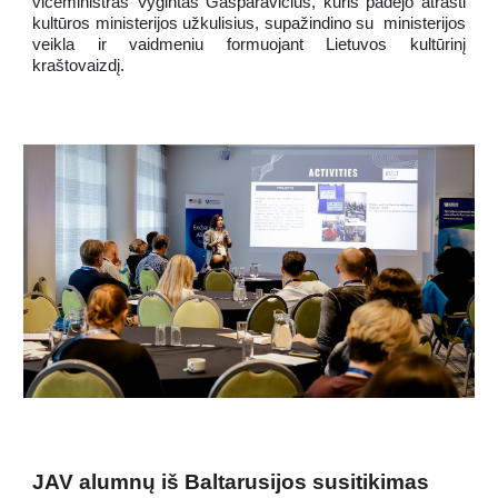
viceministras Vygintas Gasparavičius, kuris padėjo atrasti
kultūros ministerijos užkulisius, supažindino su ministerijos
veikla ir vaidmeniu formuojant Lietuvos kultūrinį
kraštovaizdį.
JAV alumnų iš Baltarusijos susitikimas