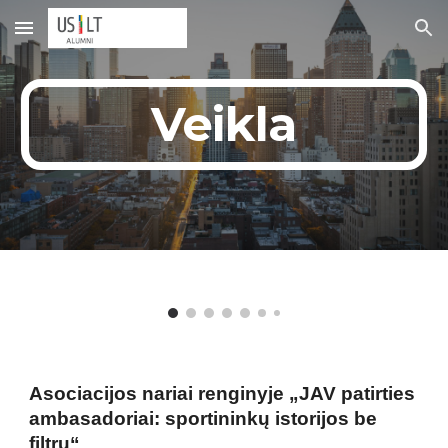
Skip to main content
Skip to navigation
Veikla
Asociacijos nariai renginyje „JAV patirties
ambasadoriai: sportininkų istorijos be
filtrų“