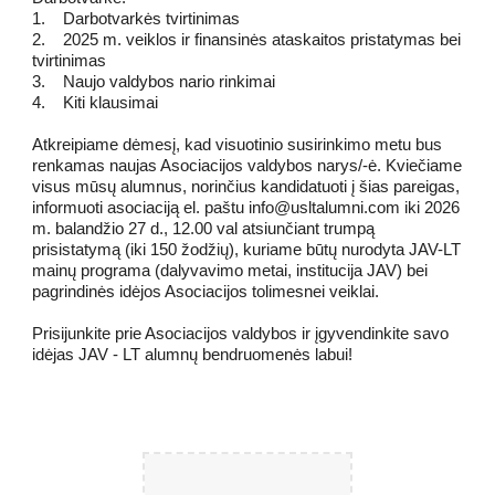
1. Darbotvarkės tvirtinimas
2. 2025 m. veiklos ir finansinės ataskaitos pristatymas bei
tvirtinimas
3. Naujo valdybos nario rinkimai
4. Kiti klausimai
Atkreipiame dėmesį, kad visuotinio susirinkimo metu bus
renkamas naujas Asociacijos valdybos narys/-ė. Kviečiame
visus mūsų alumnus, norinčius kandidatuoti į šias pareigas,
informuoti asociaciją el. paštu info@usltalumni.com iki 2026
m. balandžio 27 d., 12.00 val atsiunčiant trumpą
prisistatymą (iki 150 žodžių), kuriame būtų nurodyta JAV-LT
mainų programa (dalyvavimo metai, institucija JAV) bei
pagrindinės idėjos Asociacijos tolimesnei veiklai.
Prisijunkite prie Asociacijos valdybos ir įgyvendinkite savo
idėjas JAV - LT alumnų bendruomenės labui!