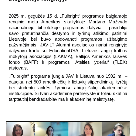
2025 m. gegužės 15 d. „Fulbright“ programos baigiamojo
renginio metu Amerikos skaitykloje Martyno Mažvydo
nacionalinėje bibliotekoje programos dalyviai pasidalijo
savo praturtinančia dėstymo ir tyrimų atlikimo patirtimi
Lietuvoje bei buvo apdovanoti programos užbaigimo
pažymėjimais. JAV-LT Alumni asociacijos nariai renginyje
dalyvavo kartu su EducationUSA, Lietuvos anglų kalbos
mokytojų asociacijos (LAKMA),
Baltijos Amerikos laisvės
fondo (BAFF) ir programos „Ateities lyderiai“ (FLEX)
atstovais
.
„Fulbright“ programa jungia JAV ir Lietuvą nuo 1992 m. –
daugiau nei 500 amerikiečių ir lietuvių stipendininkų, tyrėjų
bei studentų lankėsi žymiose abiejų šalių akademinėse
institucijose. Ši tvari akademinė partnerystė ir toliau skatina
tarptautinį bendradarbiavimą ir akademinę meistrystę.