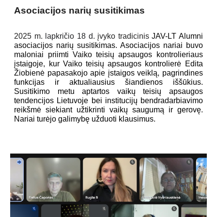
Asociacijos narių susitikimas
202
5
m.
l
apkričio
18
d.
įvyko tradicinis
JAV-LT Alumni
asociacijos narių susitikimas.
Asociacijos nariai buvo
maloniai priimti Vaiko teisių apsaugos kontrolieriaus
įstaigoje, kur Vaiko teisių apsaugos kontrolierė
Edita
Žiobienė papasakojo apie
įstaigos veiklą,
pagrindines
funkcijas ir aktualiausius šiandienos iššūkius.
Susitikimo metu aptartos vaikų teisių apsaugos
tendencijos Lietuvoje
bei institucijų bendradarbiavimo
reikšmė siekiant užtikrinti vaikų saugumą ir gerovę.
Nariai turėjo galimybę užduoti klausimus
.