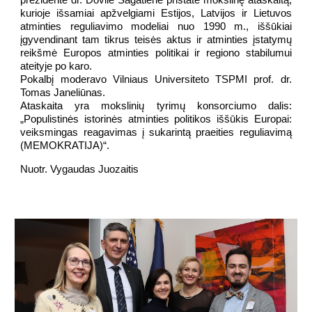
prezidentė dr. Dovilė Sagatienė pristatė mokslinę ataskaitą,
kurioje išsamiai apžvelgiami Estijos, Latvijos ir Lietuvos
atminties reguliavimo modeliai nuo 1990 m., iššūkiai
įgyvendinant tam tikrus teisės aktus ir atminties įstatymų
reikšmė Europos atminties politikai ir regiono stabilumui
ateityje po karo.
Pokalbį moderavo Vilniaus Universiteto TSPMI prof. dr.
Tomas Janeliūnas.
Ataskaita yra mokslinių tyrimų konsorciumo dalis:
„Populistinės istorinės atminties politikos iššūkis Europai:
veiksmingas reagavimas į sukarintą praeities reguliavimą
(MEMOKRATIJA)“.
Nuotr. Vygaudas Juozaitis