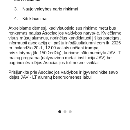
3.
Naujo valdybos nario rinkimai
4.
Kiti klausimai
Atkreipiame dėmesį, kad visuotinio susirinkimo metu bus
renkamas naujas Asociacijos valdybos narys/-ė. Kviečiame
visus mūsų alumnus, norinčius kandidatuoti į šias pareigas,
informuoti asociaciją el. paštu info@usltalumni.com iki 2026
m. balandžio 20 d., 12.00 val atsiunčiant trumpą
prisistatymą (iki 150 žodžių), kuriame būtų nurodyta JAV-LT
mainų programa (dalyvavimo metai, institucija JAV) bei
pagrindinės idėjos Asociacijos tolimesnei veiklai.
Prisijunkite prie Asociacijos valdybos ir įgyvendinkite savo
idėjas JAV - LT alumnų bendruomenės labui!