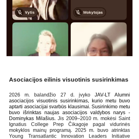
Asociacijos eilinis visuotinis susirinkimas
202
6
m.
balandžio
2
7
d. įvyko
JAV-LT Alumni
asociacijos visuotinis susirinkimas, kurio metu buvo
aptarti asociacijai svarbūs klausimai. Susirinkimo metu
buvo išrinktas naujas asociacijos valdybos narys -
Dominykas Milašius
.
Jis
2009–2010 m. mokėsi Saint
Ignatius College Prep Čikagoje pagal vidurinės
mokyklos mainų programą. 2025 m. buvo atrinktas
Young Transatlantic Innovation Leaders Initiative